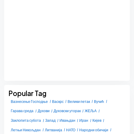
Popular Tag
Вазнесење Господње
Васкрс
Велики петак
Вучић
Гарава среда
Духови
Духовски уторак
ЖЕЉА
Заклопита субота
Запад
Ивањдан
Иран
Кијев
Летњи Никољдан
Литванија
НАТО
Народни обичаји