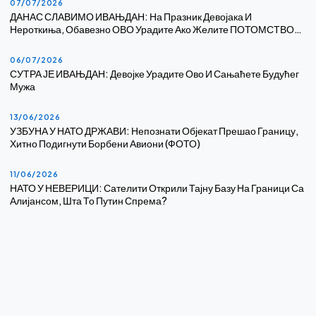
07/07/2026
ДАНАС СЛАВИМО ИВАЊДАН: На Празник Девојака И
Нероткиња, Обавезно ОВО Урадите Ако Желите ПОТОМСТВО…
06/07/2026
СУТРА ЈЕ ИВАЊДАН: Девојке Урадите Ово И Сањаћете Будућег
Мужа
13/06/2026
УЗБУНА У НАТО ДРЖАВИ: Непознати Објекат Прешао Границу,
Хитно Подигнути Борбени Авиони (ФОТО)
11/06/2026
НАТО У НЕВЕРИЦИ: Сателити Открили Тајну Базу На Граници Са
Алијансом, Шта То Путин Спрема?