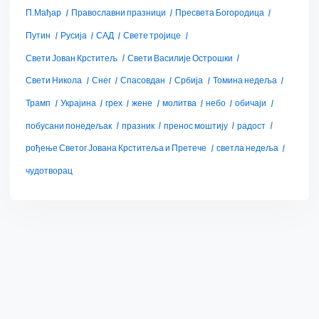
П.Мађар
Православни празници
Пресвета Богородица
Путин
Русија
САД
Свете тројице
Свети Јован Крститељ
Свети Василије Острошки
Свети Никола
Снег
Спасовдан
Србија
Томина недеља
Трамп
Украјина
грех
жене
молитва
небо
обичаји
побусани понедељак
празник
пренос моштију
радост
рођење Светог Јована Крститеља и Претече
светла недеља
чудотворац