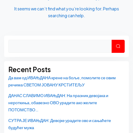
It seems we can’t find what you’re looking for. Perhaps
searching can help.
Asides
Претр
Recent Posts
Да вам од ИВАЊДАНА крене на боље, помолите се овим
речима СВЕТОМ ЈОВАНУ КРСТИТЕЉУ
ДАНАС СЛАВИМО ИВАЊДАН: На празник девојака и
нероткиња, обавезно ОВО урадите ако желите
ПОТОМСТВО…
СУТРА ЈЕ ИВАЊДАН: Девојке урадите ово и сањаћете
будућег мужа