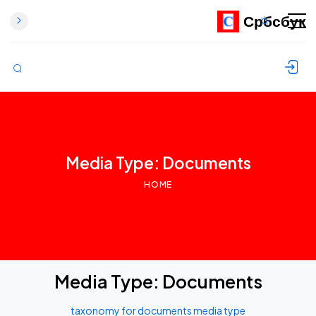
Србсбук
Skip to content
Media Type: Documents
HOME
Media Type:
Documents
taxonomy for documents media type