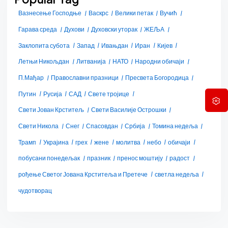
Вазнесење Господње
Васкрс
Велики петак
Вучић
Гарава среда
Духови
Духовски уторак
ЖЕЉА
Заклопита субота
Запад
Ивањдан
Иран
Кијев
Летњи Никољдан
Литванија
НАТО
Народни обичаји
П.Мађар
Православни празници
Пресвета Богородица
Путин
Русија
САД
Свете тројице
Свети Јован Крститељ
Свети Василије Острошки
Свети Никола
Снег
Спасовдан
Србија
Томина недеља
Трамп
Украјина
грех
жене
молитва
небо
обичаји
побусани понедељак
празник
пренос моштију
радост
рођење Светог Јована Крститеља и Претече
светла недеља
чудотворац