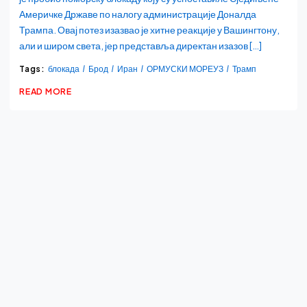
Америчке Државе по налогу администрације Доналда
Трампа. Овај потез изазвао је хитне реакције у Вашингтону,
али и широм света, јер представља директан изазов […]
Tags:
блокада
Брод
Иран
ОРМУСКИ МОРЕУЗ
Трамп
READ MORE