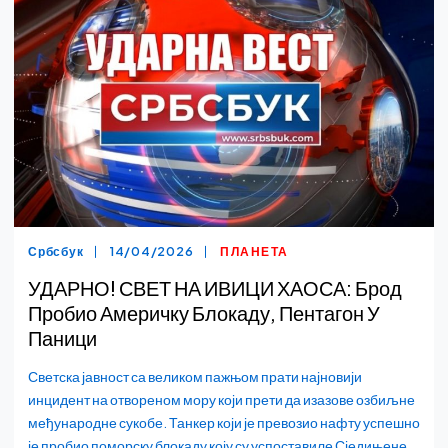
Србсбук
14/04/2026
ПЛАНЕТА
УДАРНО! СВЕТ НА ИВИЦИ ХАОСА: Брод
Пробио Америчку Блокаду, Пентагон У
Паници
Светска јавност са великом пажњом прати најновији
инцидент на отвореном мору који прети да изазове озбиљне
међународне сукобе. Танкер који је превозио нафту успешно
је пробио поморску блокаду коју су успоставиле Сједињене