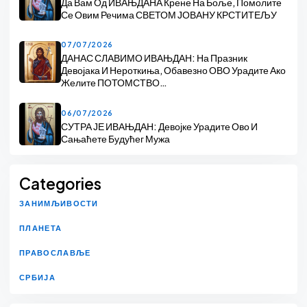
Да Вам Од ИВАЊДАНА Крене На Боље, Помолите
Се Овим Речима СВЕТОМ ЈОВАНУ КРСТИТЕЉУ
07/07/2026
ДАНАС СЛАВИМО ИВАЊДАН: На Празник
Девојака И Нероткиња, Обавезно ОВО Урадите Ако
Желите ПОТОМСТВО…
06/07/2026
СУТРА ЈЕ ИВАЊДАН: Девојке Урадите Ово И
Сањаћете Будућег Мужа
Categories
ЗАНИМЉИВОСТИ
ПЛАНЕТА
ПРАВОСЛАВЉЕ
СРБИЈА