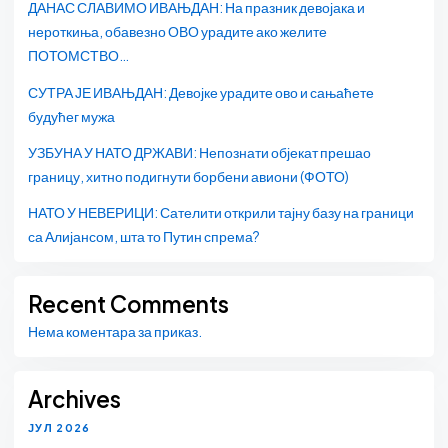
ДАНАС СЛАВИМО ИВАЊДАН: На празник девојака и
нероткиња, обавезно ОВО урадите ако желите
ПОТОМСТВО…
СУТРА ЈЕ ИВАЊДАН: Девојке урадите ово и сањаћете
будућег мужа
УЗБУНА У НАТО ДРЖАВИ: Непознати објекат прешао
границу, хитно подигнути борбени авиони (ФОТО)
НАТО У НЕВЕРИЦИ: Сателити открили тајну базу на граници
са Алијансом, шта то Путин спрема?
Recent Comments
Нема коментара за приказ.
Archives
ЈУЛ 2026