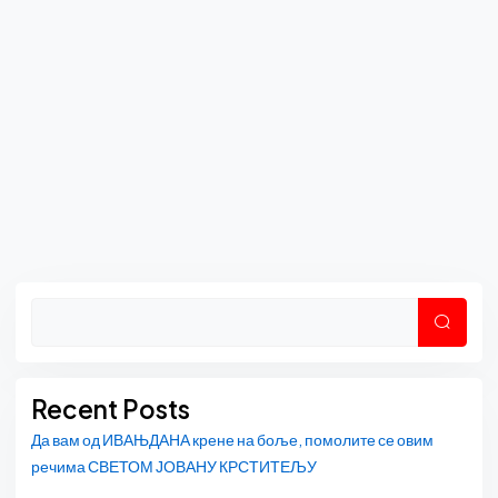
Asides
Претр
Recent Posts
Да вам од ИВАЊДАНА крене на боље, помолите се овим
речима СВЕТОМ ЈОВАНУ КРСТИТЕЉУ