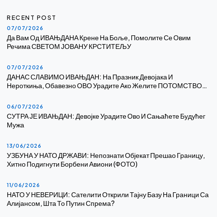
RECENT POST
07/07/2026
Да Вам Од ИВАЊДАНА Крене На Боље, Помолите Се Овим
Речима СВЕТОМ ЈОВАНУ КРСТИТЕЉУ
07/07/2026
ДАНАС СЛАВИМО ИВАЊДАН: На Празник Девојака И
Нероткиња, Обавезно ОВО Урадите Ако Желите ПОТОМСТВО…
06/07/2026
СУТРА ЈЕ ИВАЊДАН: Девојке Урадите Ово И Сањаћете Будућег
Мужа
13/06/2026
УЗБУНА У НАТО ДРЖАВИ: Непознати Објекат Прешао Границу,
Хитно Подигнути Борбени Авиони (ФОТО)
11/06/2026
НАТО У НЕВЕРИЦИ: Сателити Открили Тајну Базу На Граници Са
Алијансом, Шта То Путин Спрема?