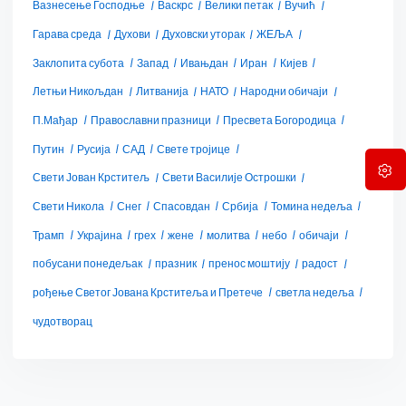
Вазнесење Господње
Васкрс
Велики петак
Вучић
Гарава среда
Духови
Духовски уторак
ЖЕЉА
Заклопита субота
Запад
Ивањдан
Иран
Кијев
Летњи Никољдан
Литванија
НАТО
Народни обичаји
П.Мађар
Православни празници
Пресвета Богородица
Путин
Русија
САД
Свете тројице
Свети Јован Крститељ
Свети Василије Острошки
Свети Никола
Снег
Спасовдан
Србија
Томина недеља
Трамп
Украјина
грех
жене
молитва
небо
обичаји
побусани понедељак
празник
пренос моштију
радост
рођење Светог Јована Крститеља и Претече
светла недеља
чудотворац