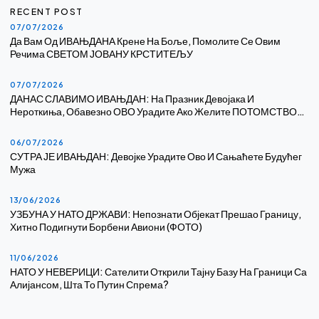
RECENT POST
07/07/2026
Да Вам Од ИВАЊДАНА Крене На Боље, Помолите Се Овим
Речима СВЕТОМ ЈОВАНУ КРСТИТЕЉУ
07/07/2026
ДАНАС СЛАВИМО ИВАЊДАН: На Празник Девојака И
Нероткиња, Обавезно ОВО Урадите Ако Желите ПОТОМСТВО…
06/07/2026
СУТРА ЈЕ ИВАЊДАН: Девојке Урадите Ово И Сањаћете Будућег
Мужа
13/06/2026
УЗБУНА У НАТО ДРЖАВИ: Непознати Објекат Прешао Границу,
Хитно Подигнути Борбени Авиони (ФОТО)
11/06/2026
НАТО У НЕВЕРИЦИ: Сателити Открили Тајну Базу На Граници Са
Алијансом, Шта То Путин Спрема?