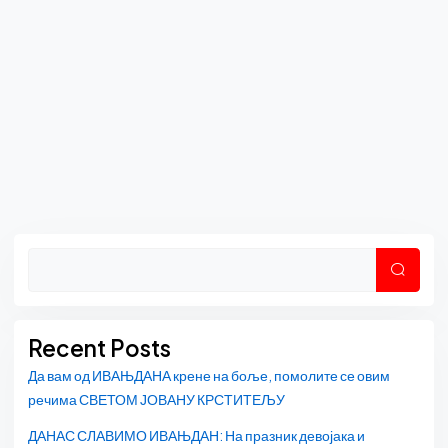
Asides
Претр
Recent Posts
Да вам од ИВАЊДАНА крене на боље, помолите се овим
речима СВЕТОМ ЈОВАНУ КРСТИТЕЉУ
ДАНАС СЛАВИМО ИВАЊДАН: На празник девојака и