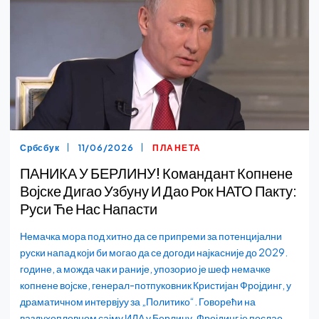
Србсбук
11/06/2026
ПЛАНЕТА
ПАНИКА У БЕРЛИНУ! Командант Копнене
Војске Дигао Узбуну И Дао Рок НАТО Пакту:
Руси Ће Нас Напасти
Немачка мора под хитно да се припреми за потенцијални
руски напад који би могао да се догоди најкасније до 2029.
године, а можда чак и раније, упозорио је шеф немачке
копнене војске, генерал-потпуковник Кристијан Фројдинг, у
драматичном интервјуу за „Политико“. Говорећи на
ваздухопловном сајму ИЛА у Берлину, Фројдинг је послао