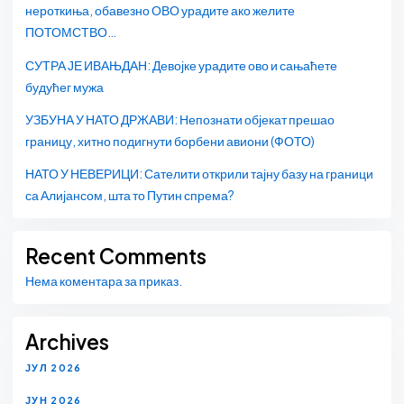
нероткиња, обавезно ОВО урадите ако желите
ПОТОМСТВО…
СУТРА ЈЕ ИВАЊДАН: Девојке урадите ово и сањаћете
будућег мужа
УЗБУНА У НАТО ДРЖАВИ: Непознати објекат прешао
границу, хитно подигнути борбени авиони (ФОТО)
НАТО У НЕВЕРИЦИ: Сателити открили тајну базу на граници
са Алијансом, шта то Путин спрема?
Recent Comments
Нема коментара за приказ.
Archives
ЈУЛ 2026
ЈУН 2026