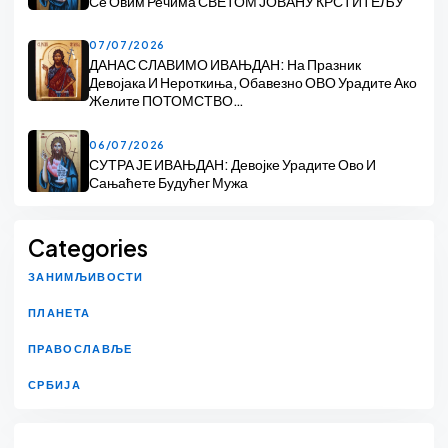
Се Овим Речима СВЕТОМ ЈОВАНУ КРСТИТЕЉУ
07/07/2026
ДАНАС СЛАВИМО ИВАЊДАН: На Празник
Девојака И Нероткиња, Обавезно ОВО Урадите Ако
Желите ПОТОМСТВО…
06/07/2026
СУТРА ЈЕ ИВАЊДАН: Девојке Урадите Ово И
Сањаћете Будућег Мужа
Categories
ЗАНИМЉИВОСТИ
ПЛАНЕТА
ПРАВОСЛАВЉЕ
СРБИЈА