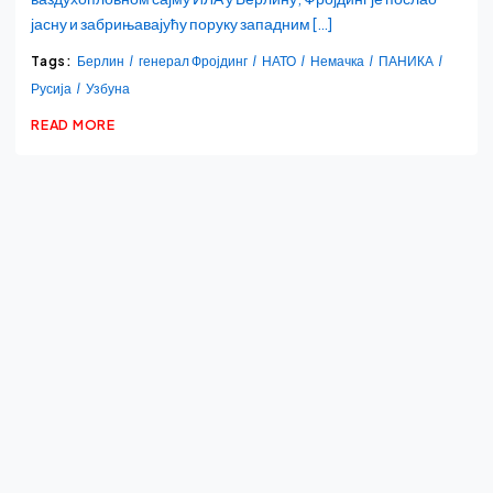
јасну и забрињавајућу поруку западним […]
Tags:
Берлин
генерал Фројдинг
НАТО
Немачка
ПАНИКА
Русија
Узбуна
READ MORE