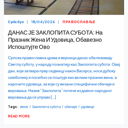
Србсбук
18/04/2026
ПРАВОСЛАВЉЕ
ДАНАС ЈЕ ЗАКЛОПИТА СУБОТА: На
Празник Жена И Удовица, Обавезно
Испоштујте Ово
Српска православна црква и верници данас обележавају
Светлу суботу, у народу познатију као Заклопита субота. Овај
дан, који затвара прву седмицу након Васкрса, носи дубоку
симболику и посебно се поштује као велики празник жена, а
нарочито удовица, за које су везани специфични обичаји и
веровања. Назив “Заклопита” потиче из давног народног
веровања да се управо […]
Tags:
жене
Заклопита субота
обичаји
удовице
READ MORE