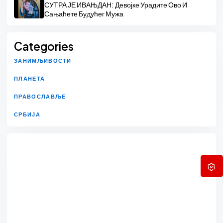
СУТРА ЈЕ ИВАЊДАН: Девојке Урадите Ово И
Сањаћете Будућег Мужа
Categories
ЗАНИМЉИВОСТИ
ПЛАНЕТА
ПРАВОСЛАВЉЕ
СРБИЈА