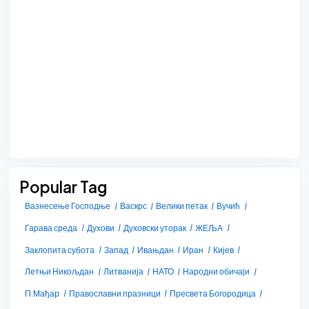
Popular Tag
Вазнесење Господње
Васкрс
Велики петак
Вучић
Гарава среда
Духови
Духовски уторак
ЖЕЉА
Заклопита субота
Запад
Ивањдан
Иран
Кијев
Летњи Никољдан
Литванија
НАТО
Народни обичаји
П.Мађар
Православни празници
Пресвета Богородица