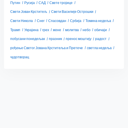
Путин
Русија
САД
Свете тројице
Свети Јован Крститељ
Свети Василије Острошки
Свети Никола
Снег
Спасовдан
Србија
Томина недеља
Трамп
Украјина
грех
жене
молитва
небо
обичаји
побусани понедељак
празник
пренос моштију
радост
рођење Светог Јована Крститеља и Претече
светла недеља
чудотворац