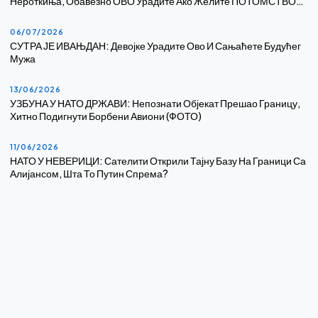
Нероткиња, Обавезно ОВО Урадите Ако Желите ПОТОМСТВО…
06/07/2026
СУТРА ЈЕ ИВАЊДАН: Девојке Урадите Ово И Сањаћете Будућег
Мужа
13/06/2026
УЗБУНА У НАТО ДРЖАВИ: Непознати Објекат Прешао Границу,
Хитно Подигнути Борбени Авиони (ФОТО)
11/06/2026
НАТО У НЕВЕРИЦИ: Сателити Открили Тајну Базу На Граници Са
Алијансом, Шта То Путин Спрема?