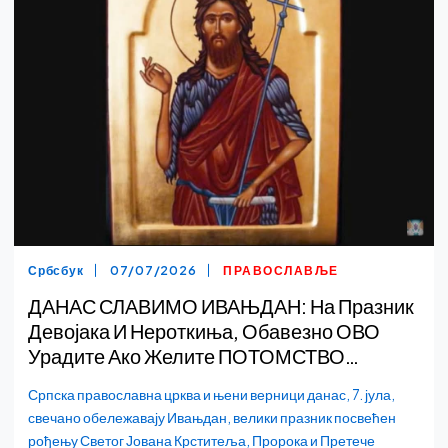
Србсбук
07/07/2026
ПРАВОСЛАВЉЕ
ДАНАС СЛАВИМО ИВАЊДАН: На Празник
Девојака И Нероткиња, Обавезно ОВО
Урадите Ако Желите ПОТОМСТВО…
Српска православна црква и њени верници данас, 7. јула,
свечано обележавају Ивањдан, велики празник посвећен
рођењу Светог Јована Крститеља, Пророка и Претече