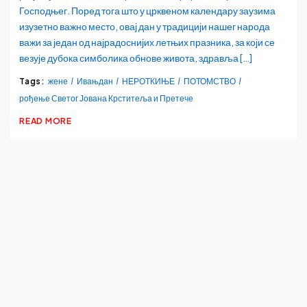
Господњег. Поред тога што у црквеном календару заузима
изузетно важно место, овај дан у традицији нашег народа
важи за један од најрадоснијих летњих празника, за који се
везује дубока симболика обнове живота, здравља […]
Tags:
жене
Ивањдан
НЕРОТКИЊЕ
ПОТОМСТВО
рођење Светог Јована Крститеља и Претече
READ MORE