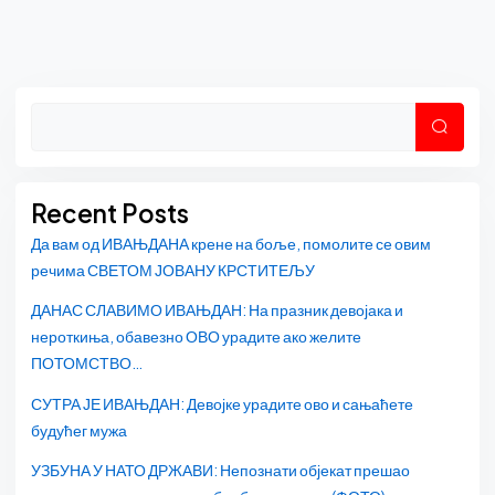
Asides
Претр
Recent Posts
Да вам од ИВАЊДАНА крене на боље, помолите се овим
речима СВЕТОМ ЈОВАНУ КРСТИТЕЉУ
ДАНАС СЛАВИМО ИВАЊДАН: На празник девојака и
нероткиња, обавезно ОВО урадите ако желите
ПОТОМСТВО…
СУТРА ЈЕ ИВАЊДАН: Девојке урадите ово и сањаћете
будућег мужа
УЗБУНА У НАТО ДРЖАВИ: Непознати објекат прешао