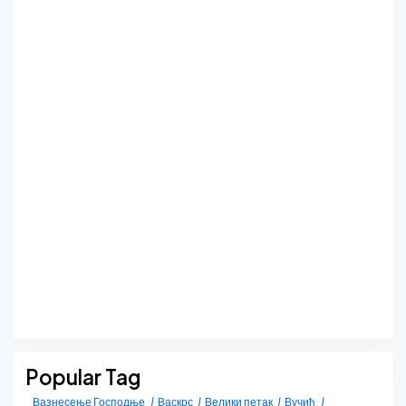
Popular Tag
Вазнесење Господње
Васкрс
Велики петак
Вучић