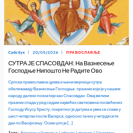
Србсбук
20/05/2026
ПРАВОСЛАВЉЕ
СУТРА ЈЕ СПАСОВДАН: На Вазнесење
Господње Нипошто Не Радите Ово
Српска православна црква и њени верници сутра
обележавају Вазнесење Господње, празник који је у нашем
народу далеко познатији као Спасовдан. Овај велики
празник спада у ред седам највећих светковина посвећених
Господу Исусу Христу, покретног је датума и увек се слави у
шест четвртак после Васкрса, односно тачно у четрдесети
дан по Васкрсењу. Осим што је […]
Tags:
Вазнесење Господње
обичаји
празник
Спасовдан