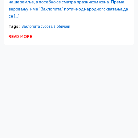
наше земље, а посебно се сматра празником жена. Према
веровању, име “Заклопита” потиче од народног схватања да
се […]
Tags:
Заклопита субота
обичаји
READ MORE