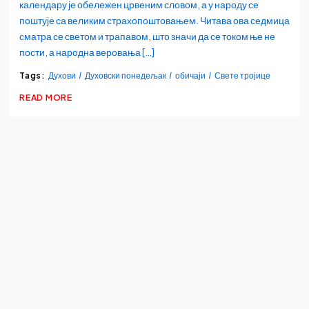
календару је обележен црвеним словом, а у народу се
поштује са великим страхопоштовањем. Читава ова седмица
сматра се светом и трапавом, што значи да се током ње не
пости, а народна веровања […]
Tags:
Духови
Духовски понедељак
обичаји
Свете тројице
READ MORE