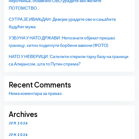
нероткиња, обавезно ОВО урадите ако желите
ПОТОМСТВО…
СУТРА ЈЕ ИВАЊДАН: Девојке урадите ово и сањаћете
будућег мужа
УЗБУНА У НАТО ДРЖАВИ: Непознати објекат прешао
границу, хитно подигнути борбени авиони (ФОТО)
НАТО У НЕВЕРИЦИ: Сателити открили тајну базу на граници
са Алијансом, шта то Путин спрема?
Recent Comments
Нема коментара за приказ.
Archives
ЈУЛ 2026
ЈУН 2026