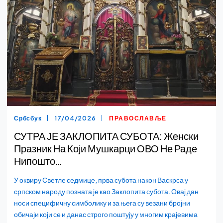
Србсбук
17/04/2026
ПРАВОСЛАВЉЕ
СУТРА ЈЕ ЗАКЛОПИТА СУБОТА: Женски
Празник На Који Мушкарци ОВО Не Раде
Нипошто…
У оквиру Светле седмице, прва субота након Васкрса у
српском народу позната је као Заклопита субота. Овај дан
носи специфичну симболику и за њега су везани бројни
обичаји који се и данас строго поштују у многим крајевима