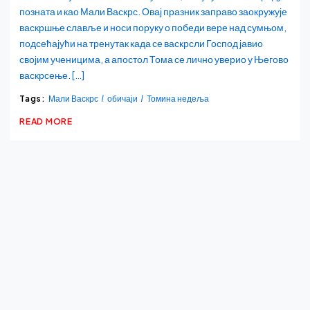
позната и као Мали Васкрс. Овај празник заправо заокружује
васкршње славље и носи поруку о победи вере над сумњом,
подсећајући на тренутак када се васкрсли Господ јавио
својим ученицима, а апостол Тома се лично уверио у Његово
васкрсење. […]
Tags:
Мали Васкрс
обичаји
Томина недеља
READ MORE