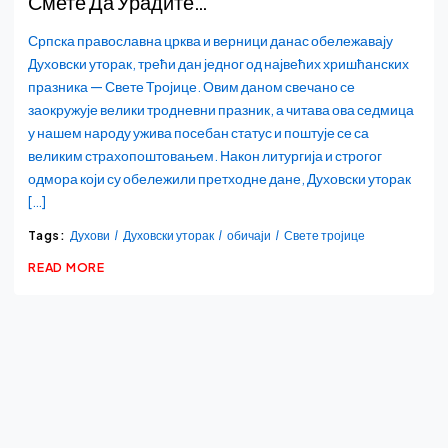
Смете Да Урадите…
Српска православна црква и верници данас обележавају
Духовски уторак, трећи дан једног од највећих хришћанских
празника — Свете Тројице. Овим даном свечано се
заокружује велики тродневни празник, а читава ова седмица
у нашем народу ужива посебан статус и поштује се са
великим страхопоштовањем. Након литургија и строгог
одмора који су обележили претходне дане, Духовски уторак
[…]
Tags:
Духови
Духовски уторак
обичаји
Свете тројице
READ MORE