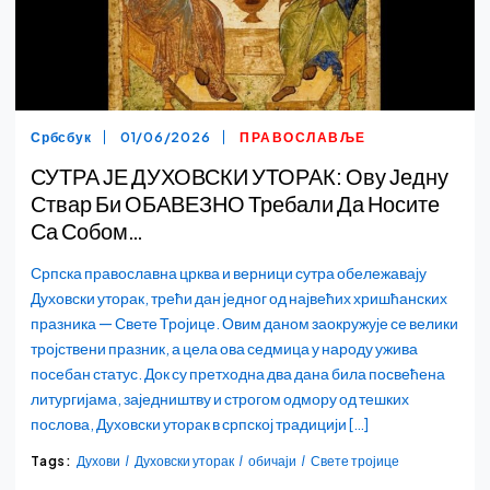
Србсбук
01/06/2026
ПРАВОСЛАВЉЕ
СУТРА ЈЕ ДУХОВСКИ УТОРАК: Ову Једну
Ствар Би ОБАВЕЗНО Требали Да Носите
Са Собом…
Српска православна црква и верници сутра обележавају
Духовски уторак, трећи дан једног од највећих хришћанских
празника — Свете Тројице. Овим даном заокружује се велики
тројствени празник, а цела ова седмица у народу ужива
посебан статус. Док су претходна два дана била посвећена
литургијама, заједништву и строгом одмору од тешких
послова, Духовски уторак в српској традицији […]
Tags:
Духови
Духовски уторак
обичаји
Свете тројице