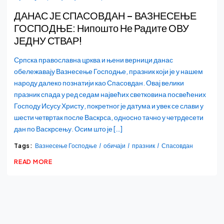
ДАНАС ЈЕ СПАСОВДАН – ВАЗНЕСЕЊЕ
ГОСПОДЊЕ: Нипошто Не Радите ОВУ
ЈЕДНУ СТВАР!
Српска православна црква и њени верници данас
обележавају Вазнесење Господње, празник који је у нашем
народу далеко познатији као Спасовдан. Овај велики
празник спада у ред седам највећих светковина посвећених
Господу Исусу Христу, покретног је датума и увек се слави у
шести четвртак после Васкрса, односно тачно у четрдесети
дан по Васкрсењу. Осим што је […]
Tags:
Вазнесење Господње
обичаји
празник
Спасовдан
READ MORE