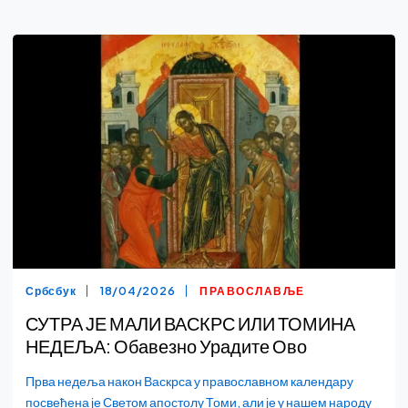
Србсбук
18/04/2026
ПРАВОСЛАВЉЕ
СУТРА ЈЕ МАЛИ ВАСКРС ИЛИ ТОМИНА
НЕДЕЉА: Обавезно Урадите Ово
Прва недеља након Васкрса у православном календару
посвећена је Светом апостолу Томи, али је у нашем народу