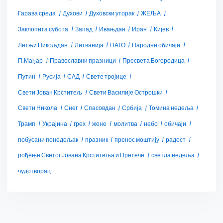
Гарава среда
Духови
Духовски уторак
ЖЕЉА
Заклопита субота
Запад
Ивањдан
Иран
Кијев
Летњи Никољдан
Литванија
НАТО
Народни обичаји
П.Мађар
Православни празници
Пресвета Богородица
Путин
Русија
САД
Свете тројице
Свети Јован Крститељ
Свети Василије Острошки
Свети Никола
Снег
Спасовдан
Србија
Томина недеља
Трамп
Украјина
грех
жене
молитва
небо
обичаји
побусани понедељак
празник
пренос моштију
радост
рођење Светог Јована Крститеља и Претече
светла недеља
чудотворац