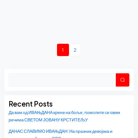
1
2
Asides
Претр
Recent Posts
Да вам од ИВАЊДАНА крене на боље, помолите се овим
речима СВЕТОМ ЈОВАНУ КРСТИТЕЉУ
ДАНАС СЛАВИМО ИВАЊДАН: На празник девојака и