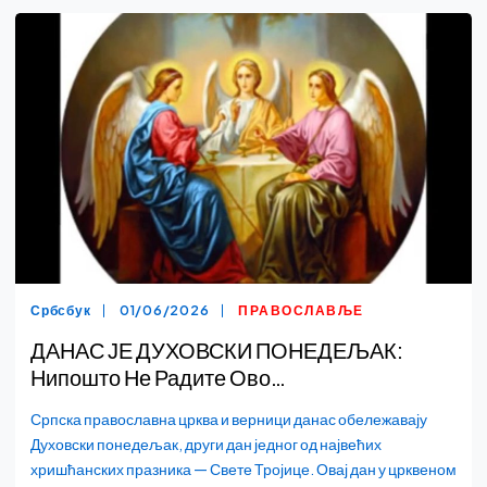
Србсбук
01/06/2026
ПРАВОСЛАВЉЕ
ДАНАС ЈЕ ДУХОВСКИ ПОНЕДЕЉАК:
Нипошто Не Радите Ово…
Српска православна црква и верници данас обележавају
Духовски понедељак, други дан једног од највећих
хришћанских празника — Свете Тројице. Овај дан у црквеном