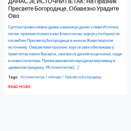
ДАНАС ЈЕ ИСТОЧНИ ПЕТАК: На Празник
Пресвете Богородице, Обавезно Урадите
Ово
Српска православна црква и верници данас славе Источни
петак, празник познат и као Благи петак, који је у потпуности
посвећен Пресветој Богородици и њеном Животворном
источнику. Овај велики празник, који се увек обележава у
први петак након Васкрса, сматра се даном исцељења, наде
и нових почетака. Према вековном народном веровању и
црквеном предању, Источни петак […]
Tags:
Источни петак
обичаји
Пресвета Богородица
READ MORE