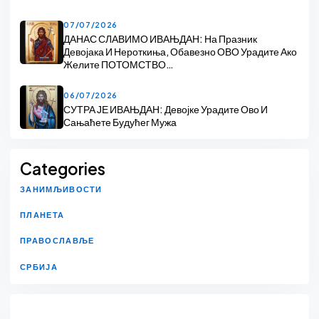
07/07/2026
ДАНАС СЛАВИМО ИВАЊДАН: На Празник
Девојака И Нероткиња, Обавезно ОВО Урадите Ако
Желите ПОТОМСТВО…
06/07/2026
СУТРА ЈЕ ИВАЊДАН: Девојке Урадите Ово И
Сањаћете Будућег Мужа
Categories
ЗАНИМЉИВОСТИ
ПЛАНЕТА
ПРАВОСЛАВЉЕ
СРБИЈА