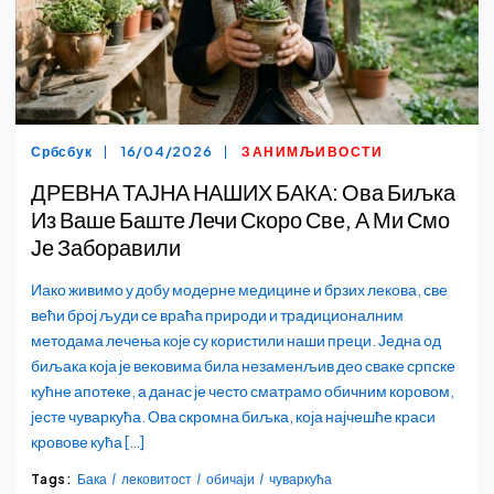
Србсбук
16/04/2026
ЗАНИМЉИВОСТИ
ДРЕВНА ТАЈНА НАШИХ БАКА: Ова Биљка
Из Ваше Баште Лечи Скоро Све, А Ми Смо
Је Заборавили
Иако живимо у добу модерне медицине и брзих лекова, све
већи број људи се враћа природи и традиционалним
методама лечења које су користили наши преци. Једна од
биљака која је вековима била незаменљив део сваке српске
кућне апотеке, а данас је често сматрамо обичним коровом,
јесте чуваркућа. Ова скромна биљка, која најчешће краси
кровове кућа […]
Tags:
Бака
лековитост
обичаји
чуваркућа