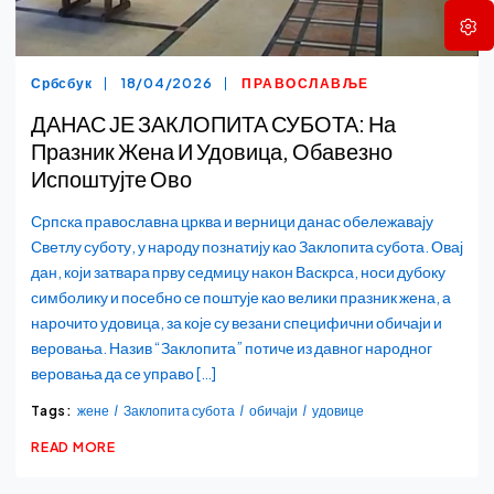
Србсбук
18/04/2026
ПРАВОСЛАВЉЕ
ДАНАС ЈЕ ЗАКЛОПИТА СУБОТА: На
Празник Жена И Удовица, Обавезно
Испоштујте Ово
Српска православна црква и верници данас обележавају
Светлу суботу, у народу познатију као Заклопита субота. Овај
дан, који затвара прву седмицу након Васкрса, носи дубоку
симболику и посебно се поштује као велики празник жена, а
нарочито удовица, за које су везани специфични обичаји и
веровања. Назив “Заклопита” потиче из давног народног
веровања да се управо […]
Tags:
жене
Заклопита субота
обичаји
удовице
READ MORE