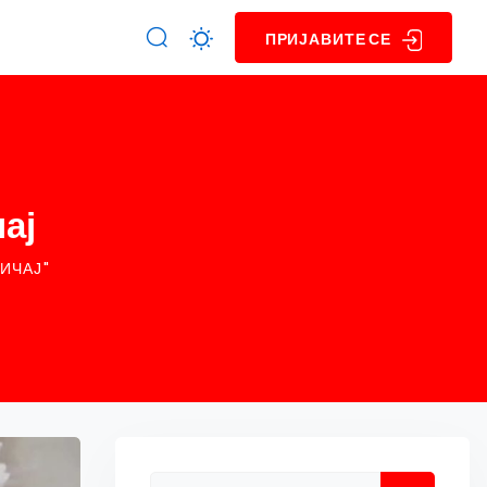
ПРИЈАВИТЕ СЕ
ај
ИЧАЈ"
Asides