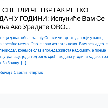
Е СВЕТЛИ ЧЕТВРТАК РЕТКО
АН У ГОДИНИ: Испуниће Вам Се
ља Ако Урадите ОВО…
ици данас обележавају Светли четвртак, дан који у нашој
 посебно место. Ово је први четвртак након Васкрса и део је
периода у којем се слави победа живота над смрћу, а према
у, данас је један од ретко срећних дана у години када се гр
еба бришу. […]
обичај
Светли четвртак