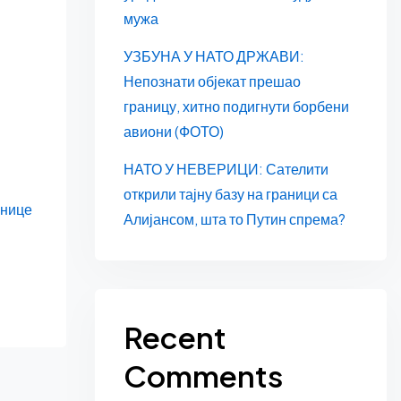
мужа
УЗБУНА У НАТО ДРЖАВИ:
Непознати објекат прешао
границу, хитно подигнути борбени
авиони (ФОТО)
НАТО У НЕВЕРИЦИ: Сателити
открили тајну базу на граници са
анице
Алијансом, шта то Путин спрема?
Recent
Comments