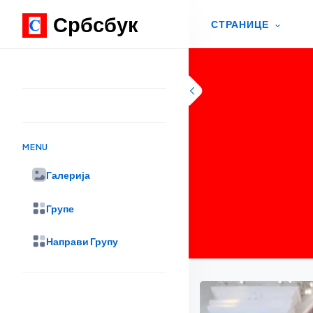
Србсбук
СТРАНИЦЕ
Skip to content
MENU
Галерија
Групе
Направи Групу