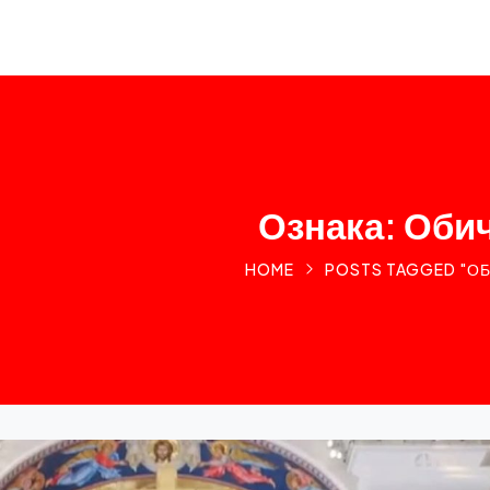
Ознака: Обич
HOME
POSTS TAGGED "ОБ