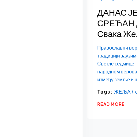
ДАНАС Ј
СРЕЋАН Д
Свака Же
Православни верн
традицији заузима
Светле седмице, 
народном веровањ
између земље и н
Tags:
ЖЕЉА
READ MORE