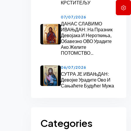
КРСТИТЕЉУ
07/07/2026
ДАНАС СЛАВИМО
ИВАЊДАН: На Празник
Девојака И Нероткиња,
Обавезно ОВО Урадите
Ако Желите
ПОТОМСТВО…
06/07/2026
СУТРА ЈЕ ИВАЊДАН:
Девојке Урадите Ово И
Сањаћете Будућег Мужа
Categories