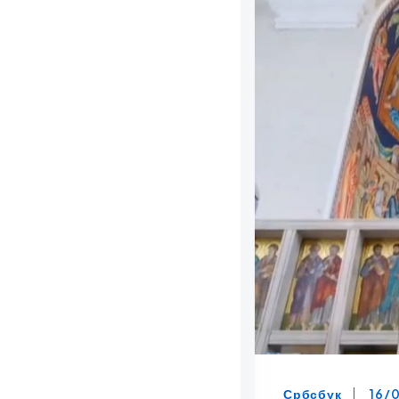
Србсбук
16/