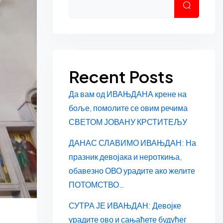
Претраг
Recent Posts
Да вам од ИВАЊДАНА крене на
боље, помолите се овим речима
СВЕТОМ ЈОВАНУ КРСТИТЕЉУ
ДАНАС СЛАВИМО ИВАЊДАН: На
празник девојака и нероткиња,
обавезно ОВО урадите ако желите
ПОТОМСТВО…
СУТРА ЈЕ ИВАЊДАН: Девојке
урадите ово и сањаћете будућег