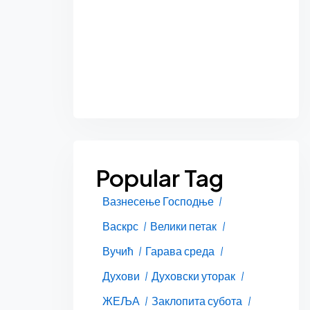
Popular Tag
Вазнесење Господње
Васкрс
Велики петак
Вучић
Гарава среда
Духови
Духовски уторак
ЖЕЉА
Заклопита субота