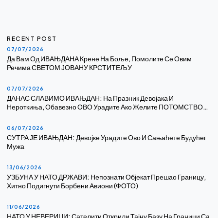
RECENT POST
07/07/2026
Да Вам Од ИВАЊДАНА Крене На Боље, Помолите Се Овим
Речима СВЕТОМ ЈОВАНУ КРСТИТЕЉУ
07/07/2026
ДАНАС СЛАВИМО ИВАЊДАН: На Празник Девојака И
Нероткиња, Обавезно ОВО Урадите Ако Желите ПОТОМСТВО…
06/07/2026
СУТРА ЈЕ ИВАЊДАН: Девојке Урадите Ово И Сањаћете Будућег
Мужа
13/06/2026
УЗБУНА У НАТО ДРЖАВИ: Непознати Објекат Прешао Границу,
Хитно Подигнути Борбени Авиони (ФОТО)
11/06/2026
НАТО У НЕВЕРИЦИ: Сателити Открили Тајну Базу На Граници Са