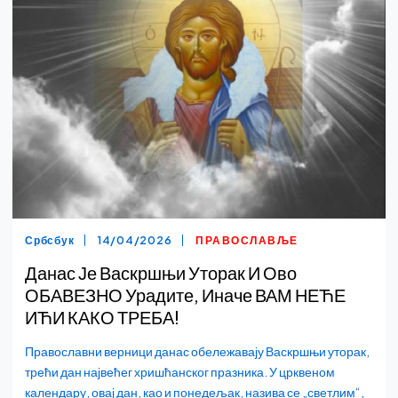
Србсбук
14/04/2026
ПРАВОСЛАВЉЕ
Данас Је Васкршњи Уторак И Ово
ОБАВЕЗНО Урадите, Иначе ВАМ НЕЋЕ
ИЋИ КАКО ТРЕБА!
Православни верници данас обележавају Васкршњи уторак,
трећи дан највећег хришћанског празника. У црквеном
календару, овај дан, као и понедељак, назива се „светлим“,