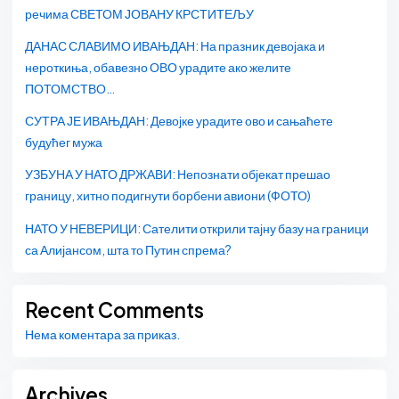
речима СВЕТОМ ЈОВАНУ КРСТИТЕЉУ
ДАНАС СЛАВИМО ИВАЊДАН: На празник девојака и
нероткиња, обавезно ОВО урадите ако желите
ПОТОМСТВО…
СУТРА ЈЕ ИВАЊДАН: Девојке урадите ово и сањаћете
будућег мужа
УЗБУНА У НАТО ДРЖАВИ: Непознати објекат прешао
границу, хитно подигнути борбени авиони (ФОТО)
НАТО У НЕВЕРИЦИ: Сателити открили тајну базу на граници
са Алијансом, шта то Путин спрема?
Recent Comments
Нема коментара за приказ.
Archives