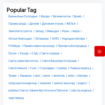
Popular Tag
Вазнесење Господње
Васкрс
Велики петак
Вучић
Гарава среда
Духови
Духовски уторак
ЖЕЉА
Заклопита субота
Запад
Ивањдан
Иран
Кијев
Летњи Никољдан
Литванија
НАТО
Народни обичаји
П.Мађар
Православни празници
Пресвета Богородица
Путин
Русија
САД
Свете тројице
Свети Јован Крститељ
Свети Василије Острошки
Свети Никола
Снег
Спасовдан
Србија
Томина недеља
Трамп
Украјина
грех
жене
молитва
небо
обичаји
побусани понедељак
празник
пренос моштију
радост
рођење Светог Јована Крститеља и Претече
светла недеља
чудотворац