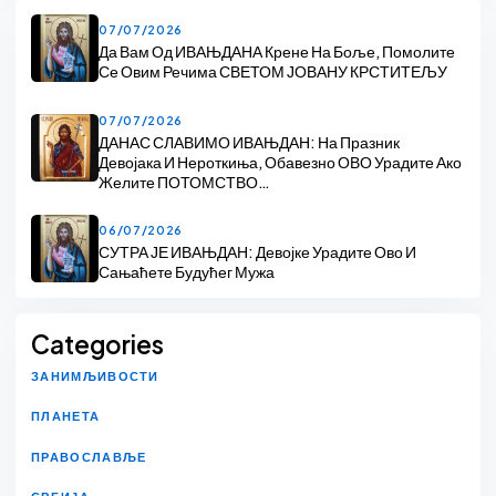
07/07/2026
Да Вам Од ИВАЊДАНА Крене На Боље, Помолите
Се Овим Речима СВЕТОМ ЈОВАНУ КРСТИТЕЉУ
07/07/2026
ДАНАС СЛАВИМО ИВАЊДАН: На Празник
Девојака И Нероткиња, Обавезно ОВО Урадите Ако
Желите ПОТОМСТВО…
06/07/2026
СУТРА ЈЕ ИВАЊДАН: Девојке Урадите Ово И
Сањаћете Будућег Мужа
Categories
ЗАНИМЉИВОСТИ
ПЛАНЕТА
ПРАВОСЛАВЉЕ