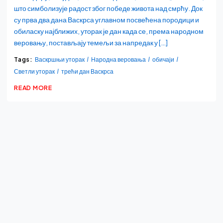
што симболизује радост због победе живота над смрћу. Док
су прва два дана Васкрса углавном посвећена породици и
обиласку најближих, уторак је дан када се, према народном
веровању, постављају темељи за напредак у […]
Tags:
Васкршњи уторак
Народна веровања
обичаји
Светли уторак
трећи дан Васкрса
READ MORE