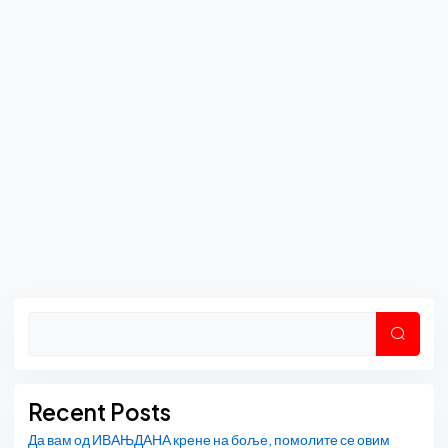
Asides
Претр
Recent Posts
Да вам од ИВАЊДАНА крене на боље, помолите се овим