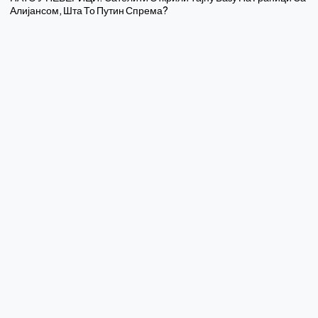
Алијансом, Шта То Путин Спрема?