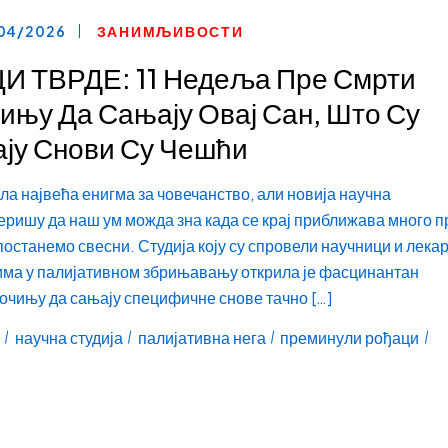
04/2026
ЗАНИМЉИВОСТИ
 ТВРДЕ: 11 Недеља Пре Смрти
ињу Да Сањају Овај Сан, Што Су
ају Снови Су Чешћи
ила највећа енигма за човечанство, али новија научна
ришу да наш ум можда зна када се крај приближава много п
постанемо свесни. Студија коју су спровели научници и лекар
има у палијативном збрињавању открила је фасцинантан
чињу да сањају специфичне снове тачно […]
научна студија
палијативна нега
преминули рођаци