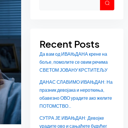
Претраг
Recent Posts
Да вам од ИВАЊДАНА крене на
боље, помолите се овим речима
СВЕТОМ ЈОВАНУ КРСТИТЕЉУ
ДАНАС СЛАВИМО ИВАЊДАН: На
празник девојака и нероткиња,
обавезно ОВО урадите ако желите
ПОТОМСТВО…
СУТРА ЈЕ ИВАЊДАН: Девојке
урадите ово и сањаћете будућег