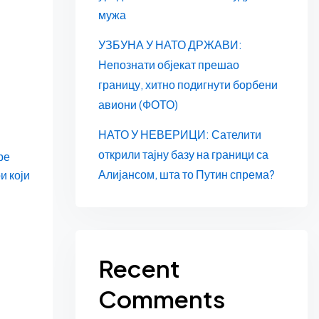
мужа
УЗБУНА У НАТО ДРЖАВИ:
Непознати објекат прешао
границу, хитно подигнути борбени
авиони (ФОТО)
НАТО У НЕВЕРИЦИ: Сателити
открили тајну базу на граници са
ре
Алијансом, шта то Путин спрема?
и који
Recent
Comments