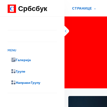
Србсбук
СТРАНИЦЕ
Skip to content
MENU
Галерија
Групе
Направи Групу