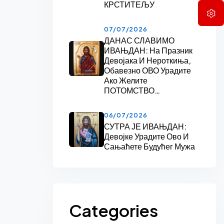
КРСТИТЕЉУ
07/07/2026
ДАНАС СЛАВИМО
ИВАЊДАН: На Празник
Девојака И Нероткиња,
Обавезно ОВО Урадите
Ако Желите
ПОТОМСТВО…
06/07/2026
СУТРА ЈЕ ИВАЊДАН:
Девојке Урадите Ово И
Сањаћете Будућег Мужа
Categories