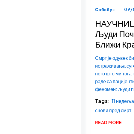
Србсбук
09/
НАУЧНИЦИ
Људи Поч
Ближи Кр
Смрт је одувек б
истраживања суге
него што ми тога 
раде са пацијент
феномен: људи по
Tags:
11 недеља
снови пред смрт
READ MORE