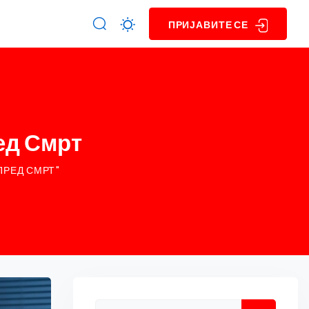
ПРИЈАВИТЕ СЕ
ед Смрт
ПРЕД СМРТ"
Asides