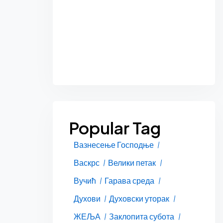
Popular Tag
Вазнесење Господње
Васкрс
Велики петак
Вучић
Гарава среда
Духови
Духовски уторак
ЖЕЉА
Заклопита субота