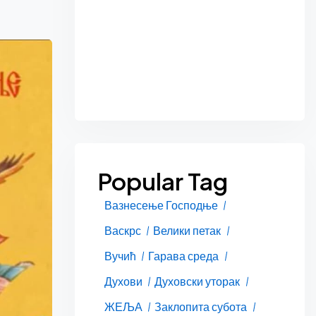
Popular Tag
Вазнесење Господње
Васкрс
Велики петак
Вучић
Гарава среда
Духови
Духовски уторак
ЖЕЉА
Заклопита субота