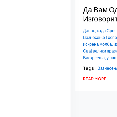
Да Вам О
Изговори
Данас, када Српс
Вазнесење Господ
искрена молба, и
Овај велики празн
Васкрсења, у наш
Tags:
Вазнесењ
READ MORE