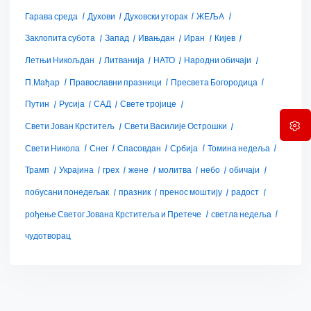
Гарава среда
Духови
Духовски уторак
ЖЕЉА
Заклопита субота
Запад
Ивањдан
Иран
Кијев
Летњи Никољдан
Литванија
НАТО
Народни обичаји
П.Мађар
Православни празници
Пресвета Богородица
Путин
Русија
САД
Свете тројице
Свети Јован Крститељ
Свети Василије Острошки
Свети Никола
Снег
Спасовдан
Србија
Томина недеља
Трамп
Украјина
грех
жене
молитва
небо
обичаји
побусани понедељак
празник
пренос моштију
радост
рођење Светог Јована Крститеља и Претече
светла недеља
чудотворац