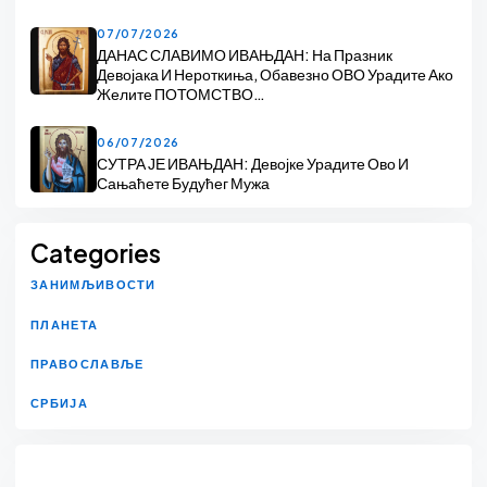
07/07/2026
ДАНАС СЛАВИМО ИВАЊДАН: На Празник
Девојака И Нероткиња, Обавезно ОВО Урадите Ако
Желите ПОТОМСТВО…
06/07/2026
СУТРА ЈЕ ИВАЊДАН: Девојке Урадите Ово И
Сањаћете Будућег Мужа
Categories
ЗАНИМЉИВОСТИ
ПЛАНЕТА
ПРАВОСЛАВЉЕ
СРБИЈА