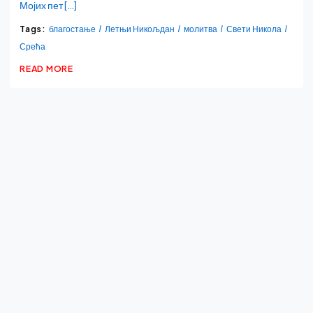
Мојих пет […]
Tags:
благостање
Летњи Никољдан
молитва
Свети Никола
Срећа
READ MORE