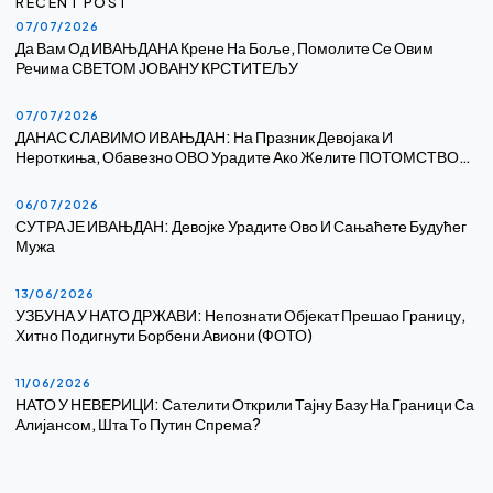
RECENT POST
07/07/2026
Да Вам Од ИВАЊДАНА Крене На Боље, Помолите Се Овим
Речима СВЕТОМ ЈОВАНУ КРСТИТЕЉУ
07/07/2026
ДАНАС СЛАВИМО ИВАЊДАН: На Празник Девојака И
Нероткиња, Обавезно ОВО Урадите Ако Желите ПОТОМСТВО…
06/07/2026
СУТРА ЈЕ ИВАЊДАН: Девојке Урадите Ово И Сањаћете Будућег
Мужа
13/06/2026
УЗБУНА У НАТО ДРЖАВИ: Непознати Објекат Прешао Границу,
Хитно Подигнути Борбени Авиони (ФОТО)
11/06/2026
НАТО У НЕВЕРИЦИ: Сателити Открили Тајну Базу На Граници Са
Алијансом, Шта То Путин Спрема?