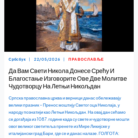
Србсбук
22/05/2026
ПРАВОСЛАВЉЕ
Да Вам Свети Никола Донесе Срећу И
Благостање Изговорите Ове Две Молитве
Чудотворцу На Летњи Никољдан
Српска православна црква и верници данас обележавају
велики празник – Пренос моштију Светог оца Николаја, у
народу познатији као Летњи Никољдан. На овај дан сећамо
се догађаја из 1087. године када су свете и чудотворне мошти
овог великог светитеља пренете из Мире Ликијске у
италијански град Бари, где се и данас налазе. ГОЛГОТА: