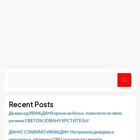
Asides
Претр
Recent Posts
Да вам од ИВАЊДАНА крене на боље, помолите се овим
речима СВЕТОМ ЈОВАНУ КРСТИТЕЉУ
ДАНАС СЛАВИМО ИВАЊДАН: На празник девојака и
нероткиња, обавезно ОВО урадите ако желите