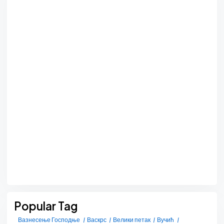
Popular Tag
Вазнесење Господње
Васкрс
Велики петак
Вучић