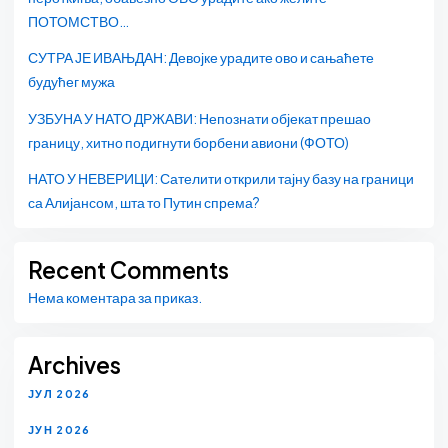
ПОТОМСТВО…
СУТРА ЈЕ ИВАЊДАН: Девојке урадите ово и сањаћете
будућег мужа
УЗБУНА У НАТО ДРЖАВИ: Непознати објекат прешао
границу, хитно подигнути борбени авиони (ФОТО)
НАТО У НЕВЕРИЦИ: Сателити открили тајну базу на граници
са Алијансом, шта то Путин спрема?
Recent Comments
Нема коментара за приказ.
Archives
ЈУЛ 2026
ЈУН 2026