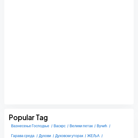
Popular Tag
Вазнесење Господње
Васкрс
Велики петак
Вучић
Гарава среда
Духови
Духовски уторак
ЖЕЉА