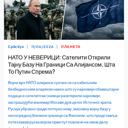
Србсбук
11/06/2026
ПЛАНЕТА
НАТО У НЕВЕРИЦИ: Сателити Открили
Тајну Базу На Граници Са Алијансом, Шта
То Путин Спрема?
Војни врх НАТО алијансе суочио се са озбиљним
безбедносним алармом након што су најновији обавештајни
подаци и сателитски снимци разоткрили најновији,
застрашујући маневар Москве дуж целог Источног крила.
Русија убрзано гради потпуно нову, масивну војну базу у
непосредној близини границе са Финском, што представља
потез какав руска војска први пут повлачи на овом делу