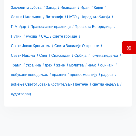
Заклопита субота
Запад
Ивањдан
Иран
Кијев
Летњи Никољдан
Литванија
НАТО
Народни обичаји
П.Мађар
Православни празници
Пресвета Богородица
Путин
Русија
САД
Свете тројице
Свети Јован Крститељ
Свети Василије Острошки
Свети Никола
Снег
Спасовдан
Србија
Томина недеља
Трамп
Украјина
грех
жене
молитва
небо
обичаји
побусани понедељак
празник
пренос моштију
радост
рођење Светог Јована Крститеља и Претече
светла недеља
чудотворац