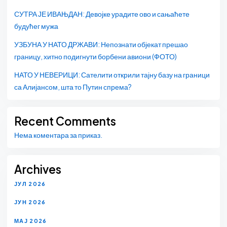
СУТРА ЈЕ ИВАЊДАН: Девојке урадите ово и сањаћете
будућег мужа
УЗБУНА У НАТО ДРЖАВИ: Непознати објекат прешао
границу, хитно подигнути борбени авиони (ФОТО)
НАТО У НЕВЕРИЦИ: Сателити открили тајну базу на граници
са Алијансом, шта то Путин спрема?
Recent Comments
Нема коментара за приказ.
Archives
ЈУЛ 2026
ЈУН 2026
МАЈ 2026