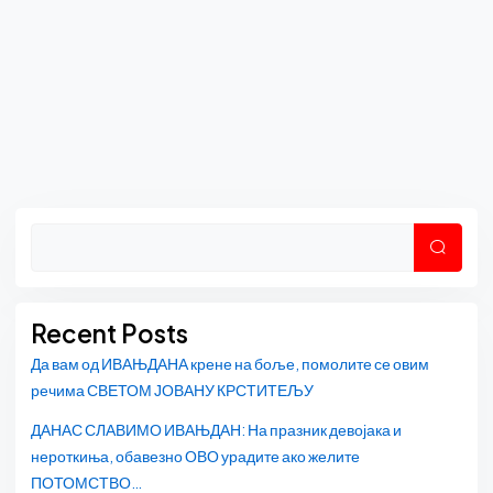
Asides
Претр
Recent Posts
Да вам од ИВАЊДАНА крене на боље, помолите се овим
речима СВЕТОМ ЈОВАНУ КРСТИТЕЉУ
ДАНАС СЛАВИМО ИВАЊДАН: На празник девојака и
нероткиња, обавезно ОВО урадите ако желите
ПОТОМСТВО…