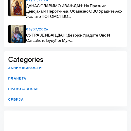
ДАНАС СЛАВИМО ИВАЊДАН: На Празник
Девојака И Нероткиња, Обавезно ОВО Урадите Ако
Желите ПОТОМСТВО…
06/07/2026
СУТРА ЈЕ ИВАЊДАН: Девојке Урадите Ово И
Сањаћете Будућег Мужа
Categories
ЗАНИМЉИВОСТИ
ПЛАНЕТА
ПРАВОСЛАВЉЕ
СРБИЈА