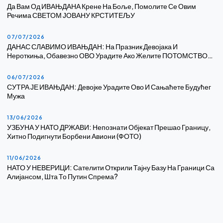
Да Вам Од ИВАЊДАНА Крене На Боље, Помолите Се Овим
Речима СВЕТОМ ЈОВАНУ КРСТИТЕЉУ
07/07/2026
ДАНАС СЛАВИМО ИВАЊДАН: На Празник Девојака И
Нероткиња, Обавезно ОВО Урадите Ако Желите ПОТОМСТВО…
06/07/2026
СУТРА ЈЕ ИВАЊДАН: Девојке Урадите Ово И Сањаћете Будућег
Мужа
13/06/2026
УЗБУНА У НАТО ДРЖАВИ: Непознати Објекат Прешао Границу,
Хитно Подигнути Борбени Авиони (ФОТО)
11/06/2026
НАТО У НЕВЕРИЦИ: Сателити Открили Тајну Базу На Граници Са
Алијансом, Шта То Путин Спрема?