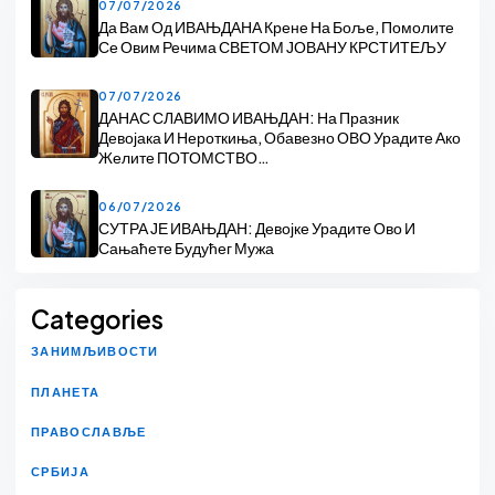
07/07/2026
Да Вам Од ИВАЊДАНА Крене На Боље, Помолите
Се Овим Речима СВЕТОМ ЈОВАНУ КРСТИТЕЉУ
07/07/2026
ДАНАС СЛАВИМО ИВАЊДАН: На Празник
Девојака И Нероткиња, Обавезно ОВО Урадите Ако
Желите ПОТОМСТВО…
06/07/2026
СУТРА ЈЕ ИВАЊДАН: Девојке Урадите Ово И
Сањаћете Будућег Мужа
Categories
ЗАНИМЉИВОСТИ
ПЛАНЕТА
ПРАВОСЛАВЉЕ
СРБИЈА