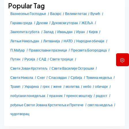
Popular Tag
Вазнесење Господње
Васкрс
Велики петак
Вучић
Гарава среда
Духови
Духовски уторак
ЖЕЉА
Заклопита субота
Запад
Ивањдан
Иран
Кијев
Летњи Никољдан
Литванија
НАТО
Народни обичаји
П.Мађар
Православни празници
Пресвета Богородица
Путин
Русија
САД
Свете тројице
Свети Јован Крститељ
Свети Василије Острошки
Свети Никола
Снег
Спасовдан
Србија
Томина недеља
Трамп
Украјина
грех
жене
молитва
небо
обичаји
побусани понедељак
празник
пренос моштију
радост
рођење Светог Јована Крститеља и Претече
светла недеља
чудотворац