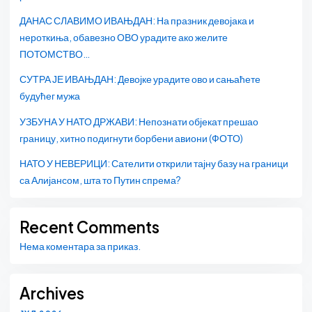
ДАНАС СЛАВИМО ИВАЊДАН: На празник девојака и
нероткиња, обавезно ОВО урадите ако желите
ПОТОМСТВО…
СУТРА ЈЕ ИВАЊДАН: Девојке урадите ово и сањаћете
будућег мужа
УЗБУНА У НАТО ДРЖАВИ: Непознати објекат прешао
границу, хитно подигнути борбени авиони (ФОТО)
НАТО У НЕВЕРИЦИ: Сателити открили тајну базу на граници
са Алијансом, шта то Путин спрема?
Recent Comments
Нема коментара за приказ.
Archives