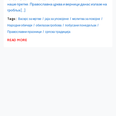
наше претке. Православна црква и верници данас излазе на
гробља […]
Tags:
Васкрс за мртве
јаја за упокојене
молитва за покојне
Народни обичаји
обилазак гробова
побусани понедељак
Православни празници
српска традиција
READ MORE