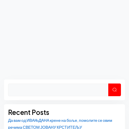
Asides
Претр
Recent Posts
Да вам од ИВАЊДАНА крене на боље, помолите се овим
речима СВЕТОМ ЈОВАНУ КРСТИТЕЉУ