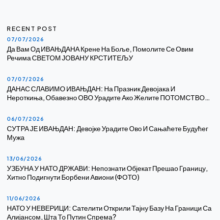
RECENT POST
07/07/2026
Да Вам Од ИВАЊДАНА Крене На Боље, Помолите Се Овим
Речима СВЕТОМ ЈОВАНУ КРСТИТЕЉУ
07/07/2026
ДАНАС СЛАВИМО ИВАЊДАН: На Празник Девојака И
Нероткиња, Обавезно ОВО Урадите Ако Желите ПОТОМСТВО…
06/07/2026
СУТРА ЈЕ ИВАЊДАН: Девојке Урадите Ово И Сањаћете Будућег
Мужа
13/06/2026
УЗБУНА У НАТО ДРЖАВИ: Непознати Објекат Прешао Границу,
Хитно Подигнути Борбени Авиони (ФОТО)
11/06/2026
НАТО У НЕВЕРИЦИ: Сателити Открили Тајну Базу На Граници Са
Алијансом, Шта То Путин Спрема?