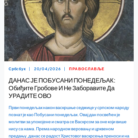
Србсбук
20/04/2026
ПРАВОСЛАВЉЕ
ДАНАС ЈЕ ПОБУСАНИ ПОНЕДЕЉАК:
Обиђите Гробове И Не Заборавите Да
УРАДИТЕ ОВО
Први понедељак након васкршње седмице у српском народу
познат је као Побусани понедељак. Овај дан посвећен је
молитви за упокојене и сматра се Васкрсом за оне који више
нису са нама. Према народном веровању и црквеном
предању, данас се радост Христовог васкрсења преноси и на