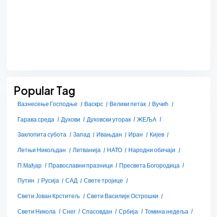
Popular Tag
Вазнесење Господње
Васкрс
Велики петак
Вучић
Гарава среда
Духови
Духовски уторак
ЖЕЉА
Заклопита субота
Запад
Ивањдан
Иран
Кијев
Летњи Никољдан
Литванија
НАТО
Народни обичаји
П.Мађар
Православни празници
Пресвета Богородица
Путин
Русија
САД
Свете тројице
Свети Јован Крститељ
Свети Василије Острошки
Свети Никола
Снег
Спасовдан
Србија
Томина недеља