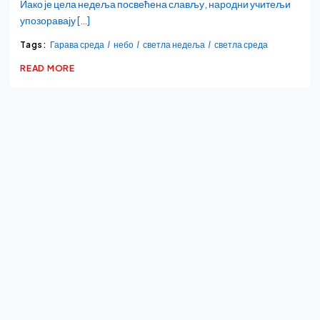
Иако је цела недеља посвећена слављу, народни учитељи
упозоравају […]
Tags:
Гарава среда
небо
светла недеља
светла среда
READ MORE