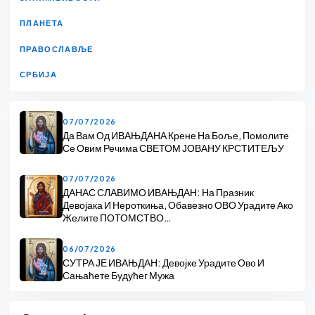
ПЛАНЕТА
ПРАВОСЛАВЉЕ
СРБИЈА
07/07/2026
Да Вам Од ИВАЊДАНА Крене На Боље, Помолите
Се Овим Речима СВЕТОМ ЈОВАНУ КРСТИТЕЉУ
07/07/2026
ДАНАС СЛАВИМО ИВАЊДАН: На Празник
Девојака И Нероткиња, Обавезно ОВО Урадите Ако
Желите ПОТОМСТВО…
06/07/2026
СУТРА ЈЕ ИВАЊДАН: Девојке Урадите Ово И
Сањаћете Будућег Мужа