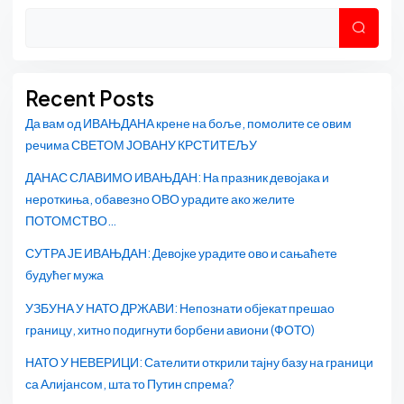
Asides
Претр
Recent Posts
Да вам од ИВАЊДАНА крене на боље, помолите се овим
речима СВЕТОМ ЈОВАНУ КРСТИТЕЉУ
ДАНАС СЛАВИМО ИВАЊДАН: На празник девојака и
нероткиња, обавезно ОВО урадите ако желите
ПОТОМСТВО…
СУТРА ЈЕ ИВАЊДАН: Девојке урадите ово и сањаћете
будућег мужа
УЗБУНА У НАТО ДРЖАВИ: Непознати објекат прешао
границу, хитно подигнути борбени авиони (ФОТО)
НАТО У НЕВЕРИЦИ: Сателити открили тајну базу на граници
са Алијансом, шта то Путин спрема?