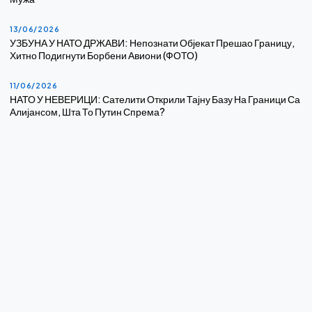
13/06/2026
УЗБУНА У НАТО ДРЖАВИ: Непознати Објекат Прешао Границу,
Хитно Подигнути Борбени Авиони (ФОТО)
11/06/2026
НАТО У НЕВЕРИЦИ: Сателити Открили Тајну Базу На Граници Са
Алијансом, Шта То Путин Спрема?