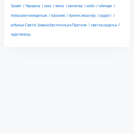
Трамп
Украјина
грех
жене
молитва
небо
обичаји
побусани понедељак
празник
пренос моштију
радост
рођење Светог Јована Крститеља и Претече
светла недеља
чудотворац