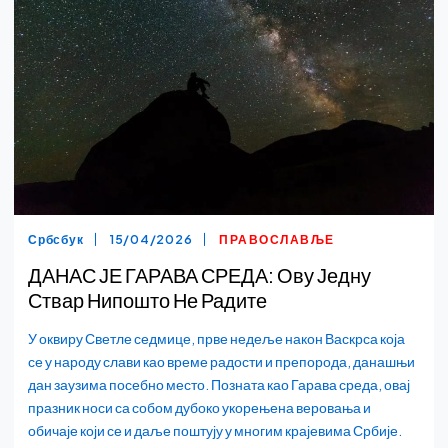
Србсбук
15/04/2026
ПРАВОСЛАВЉЕ
ДАНАС ЈЕ ГАРАВА СРЕДА: Ову Једну
Ствар Нипошто Не Радите
У оквиру Светле седмице, прве недеље након Васкрса која
се у народу слави као време радости и препорода, данашњи
дан заузима посебно место. Позната као Гарава среда, овај
празник носи са собом дубоко укорењена веровања и
обичаје који се и даље поштују у многим крајевима Србије.