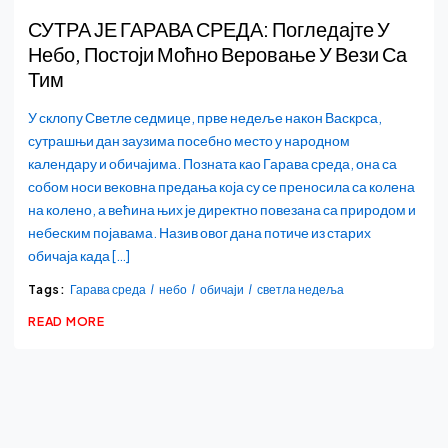
СУТРА ЈЕ ГАРАВА СРЕДА: Погледајте У
Небо, Постоји Моћно Веровање У Вези Са
Тим
У склопу Светле седмице, прве недеље након Васкрса,
сутрашњи дан заузима посебно место у народном
календару и обичајима. Позната као Гарава среда, она са
собом носи вековна предања која су се преносила са колена
на колено, а већина њих је директно повезана са природом и
небеским појавама. Назив овог дана потиче из старих
обичаја када […]
Tags:
Гарава среда
небо
обичаји
светла недеља
READ MORE