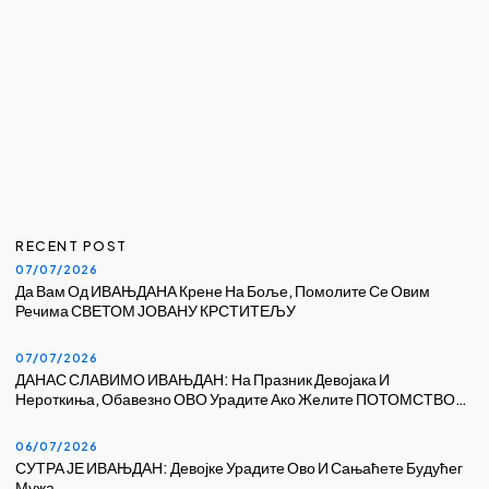
RECENT POST
07/07/2026
Да Вам Од ИВАЊДАНА Крене На Боље, Помолите Се Овим
Речима СВЕТОМ ЈОВАНУ КРСТИТЕЉУ
07/07/2026
ДАНАС СЛАВИМО ИВАЊДАН: На Празник Девојака И
Нероткиња, Обавезно ОВО Урадите Ако Желите ПОТОМСТВО…
06/07/2026
СУТРА ЈЕ ИВАЊДАН: Девојке Урадите Ово И Сањаћете Будућег
Мужа